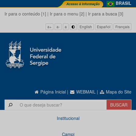
BRASIL
Ir para o conteúdo [1]
|
Ir para o menu [2]
|
Ir para a busca [3]
a+
a-
a
English
Español
Français
Página Inicial
|
WEBMAIL
|
Mapa do Site
Institucional
Campi