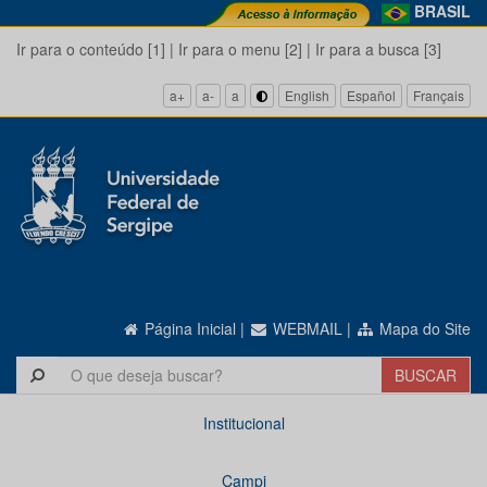
BRASIL
Ir para o conteúdo [1]
|
Ir para o menu [2]
|
Ir para a busca [3]
a+
a-
a
English
Español
Français
Página Inicial
|
WEBMAIL
|
Mapa do Site
Institucional
Campi