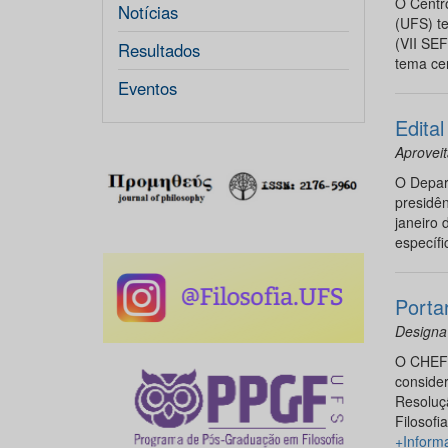
O Centro
Notícias
(UFS) te
(VII SEF
Resultados
tema cent
Eventos
Edita
Aprovei
O Depart
presidê
janeiro 
específi
Porta
Designa
O CHEFE
conside
Resoluç
Filosofi
+Inform