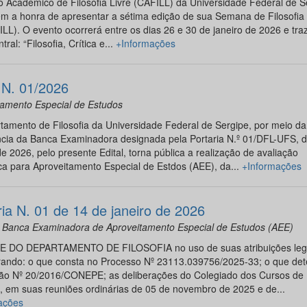
 Acadêmico de Filosofia Livre (CAFILL) da Universidade Federal de S
m a honra de apresentar a sétima edição de sua Semana de Filosofia 
ILL). O evento ocorrerá entre os dias 26 e 30 de janeiro de 2026 e tr
ral: “Filosofia, Crítica e...
+Informações
l N. 01/2026
tamento Especial de Estudos
amento de Filosofia da Universidade Federal de Sergipe, por meio da
ncia da Banca Examinadora designada pela Portaria N.º 01/DFL-UFS, 
de 2026, pelo presente Edital, torna pública a realização de avaliação
ca para Aproveitamento Especial de Estdos (AEE), da...
+Informações
ria N. 01 de 14 de janeiro de 2026
 Banca Examinadora de Aproveitamento Especial de Estudos (AEE)
 DO DEPARTAMENTO DE FILOSOFIA no uso de suas atribuições lega
rando: o que consta no Processo Nº 23113.039756/2025-33; o que det
ão Nº 20/2016/CONEPE; as deliberações do Colegiado dos Cursos de
a, em suas reuniões ordinárias de 05 de novembro de 2025 e de...
ações