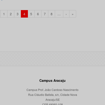
1
2
3
4
5
6
7
8
…
›
»
Campus Aracaju
Campus Prof. João Cardoso Nascimento
Rua Cláudio Batista, s/n, Cidade Nova
Aracaju/SE
CEP 49060-108