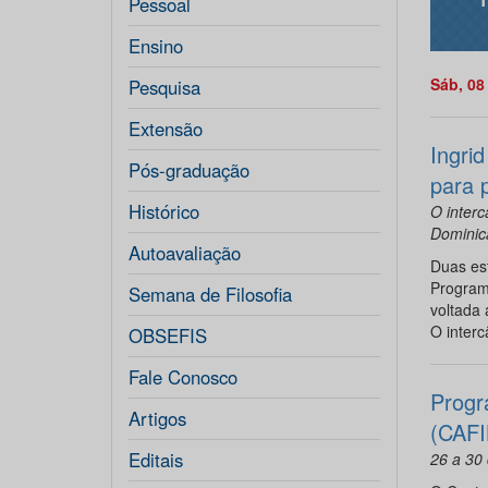
Pessoal
Ensino
Sáb, 08
Pesquisa
Extensão
Ingri
Pós-graduação
para 
Histórico
O interc
Dominic
Autoavaliação
Duas es
Programa
Semana de Filosofia
voltada 
O interc
OBSEFIS
Fale Conosco
Progr
Artigos
(CAFI
Editais
26 a 30 