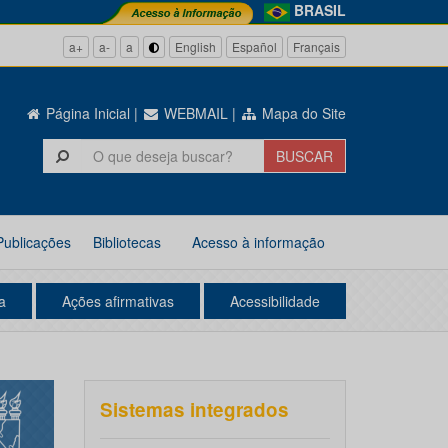
BRASIL
a+
a-
a
English
Español
Français
Página Inicial
|
WEBMAIL
|
Mapa do Site
Publicações
Bibliotecas
Acesso à informação
a
Ações afirmativas
Acessibilidade
Sistemas integrados