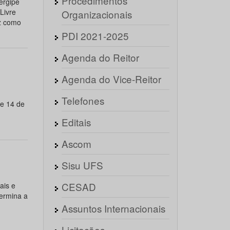
Procedimentos
ergipe
Livre
Organizacionais
az como
PDI 2021-2025
Agenda do Reitor
Agenda do Vice-Reitor
Telefones
de 14 de
Editais
Ascom
Sisu UFS
CESAD
is e
ermina a
Assuntos Internacionais
Licitações