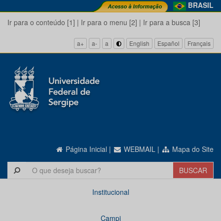
BRASIL
Ir para o conteúdo [1]
|
Ir para o menu [2]
|
Ir para a busca [3]
a+
a-
a
English
Español
Français
Página Inicial
|
WEBMAIL
|
Mapa do Site
Institucional
Campi