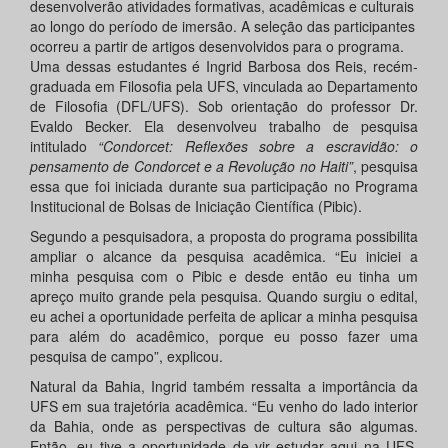
desenvolverão atividades formativas, acadêmicas e culturais
ao longo do período de imersão. A seleção das participantes
ocorreu a partir de artigos desenvolvidos para o programa.
Uma dessas estudantes é Ingrid Barbosa dos Reis, recém-
graduada em Filosofia pela UFS, vinculada ao Departamento
de Filosofia (DFL/UFS). Sob orientação do professor Dr.
Evaldo Becker. Ela desenvolveu trabalho de pesquisa
intitulado
“Condorcet: Reflexões sobre a escravidão: o
pensamento de Condorcet e a Revolução no Haiti”
, pesquisa
essa que foi iniciada durante sua participação no Programa
Institucional de Bolsas de Iniciação Científica (Pibic).
Segundo a pesquisadora, a proposta do programa possibilita
ampliar o alcance da pesquisa acadêmica. “Eu iniciei a
minha pesquisa com o Pibic e desde então eu tinha um
apreço muito grande pela pesquisa. Quando surgiu o edital,
eu achei a oportunidade perfeita de aplicar a minha pesquisa
para além do acadêmico, porque eu posso fazer uma
pesquisa de campo”, explicou.
Natural da Bahia, Ingrid também ressalta a importância da
UFS em sua trajetória acadêmica. “Eu venho do lado interior
da Bahia, onde as perspectivas de cultura são algumas.
Então, eu tive a oportunidade de vir estudar aqui na UFS,