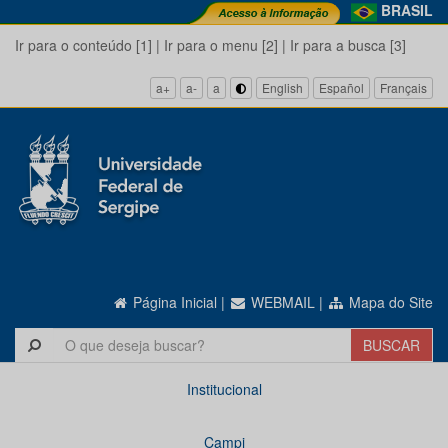
BRASIL
Ir para o conteúdo [1]
|
Ir para o menu [2]
|
Ir para a busca [3]
a+
a-
a
English
Español
Français
Página Inicial
|
WEBMAIL
|
Mapa do Site
Institucional
Campi