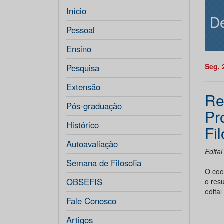
Início
De
Pessoal
Ensino
Seg, 
Pesquisa
Extensão
Re
Pós-graduação
Pr
Histórico
Fil
Autoavaliação
Edita
Semana de Filosofia
O coo
OBSEFIS
o res
edita
Fale Conosco
Artigos