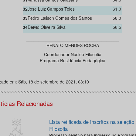
32
Jose Luiz Campos Teles
61,0
33
Pedro Lailson Gomes dos Santos
58,0
34
Deivid Oliveira Silva
56,5
______________________________________
RENATO MENDES ROCHA
Coordenador Núcleo Filosofia
Programa Residência Pedagógica
izado em: Sáb, 18 de setembro de 2021, 08:10
tícias Relacionadas
Lista retificada de inscritos na seleçã
Filosofia
Processo seletivo para ingresso no Program