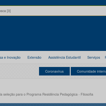
usca [3]
sa e Inovação
Extensão
Assistência Estudantil
Serviços
Coronavírus
Comunidade intern
da seleção para o Programa Residência Pedagógica - Filosofia