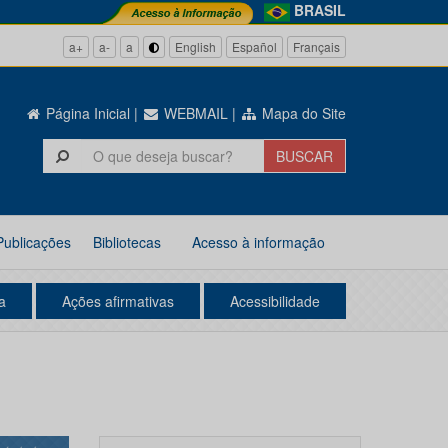
BRASIL
a+
a-
a
English
Español
Français
Página Inicial
|
WEBMAIL
|
Mapa do Site
Publicações
Bibliotecas
Acesso à informação
a
Ações afirmativas
Acessibilidade