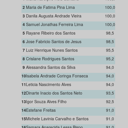
2
Maria de Fatima Pina Lima
100,0
3
Danila Augusta Andrade Vieira
100,0
4
Samuel Jonathas Ferreira Lima
100,0
5
Rayane Ribeiro dos Santos
98,5
6
Jose Fabricio Santos de Jesus
98,5
7
Luiz Henrique Nunes Santos
95,5
8
Crislane Rodrigues Santos
95,2
9
Alessandra Santos da Silva
94,0
10
Isabela Andrade Coringa Fonseca
94,0
11
Leticia Nascimento Alves
94,0
12
Dinarte Inacio dos Santos Neto
93,5
13
Igor Souza Alves Filho
92,5
14
Estefane Freitas
91,0
15
Michele Lavinia Carvalho e Santos
91,0
16
Samara Aparecida Lessa Bispo
91,0