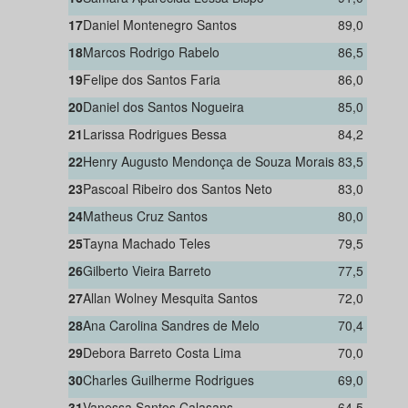
17
Daniel Montenegro Santos
89,0
18
Marcos Rodrigo Rabelo
86,5
19
Felipe dos Santos Faria
86,0
20
Daniel dos Santos Nogueira
85,0
21
Larissa Rodrigues Bessa
84,2
22
Henry Augusto Mendonça de Souza Morais
83,5
23
Pascoal Ribeiro dos Santos Neto
83,0
24
Matheus Cruz Santos
80,0
25
Tayna Machado Teles
79,5
26
Gilberto Vieira Barreto
77,5
27
Allan Wolney Mesquita Santos
72,0
28
Ana Carolina Sandres de Melo
70,4
29
Debora Barreto Costa Lima
70,0
30
Charles Guilherme Rodrigues
69,0
31
Vanessa Santos Calasans
64,5