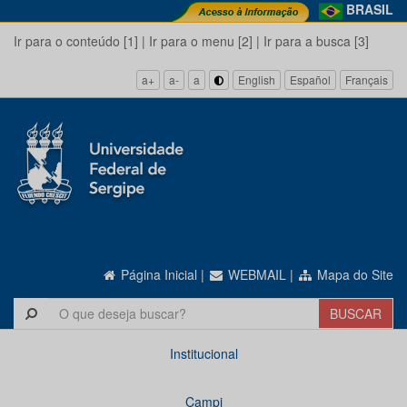
BRASIL
Ir para o conteúdo [1]
|
Ir para o menu [2]
|
Ir para a busca [3]
a+
a-
a
English
Español
Français
Página Inicial
|
WEBMAIL
|
Mapa do Site
Institucional
Campi