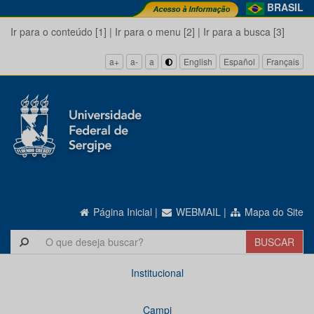
BRASIL
Ir para o conteúdo [1]
|
Ir para o menu [2]
|
Ir para a busca [3]
a+
a-
a
English
Español
Français
Página Inicial
|
WEBMAIL
|
Mapa do Site
Institucional
Campi