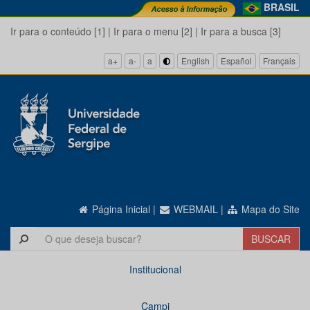
BRASIL
Ir para o conteúdo [1]
|
Ir para o menu [2]
|
Ir para a busca [3]
a+
a-
a
English
Español
Français
Página Inicial
|
WEBMAIL
|
Mapa do Site
Institucional
Campi