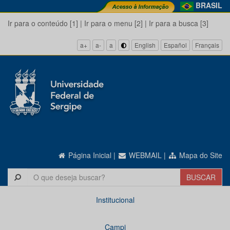
BRASIL
Ir para o conteúdo [1]
|
Ir para o menu [2]
|
Ir para a busca [3]
a+
a-
a
English
Español
Français
Página Inicial
|
WEBMAIL
|
Mapa do Site
Institucional
Campi