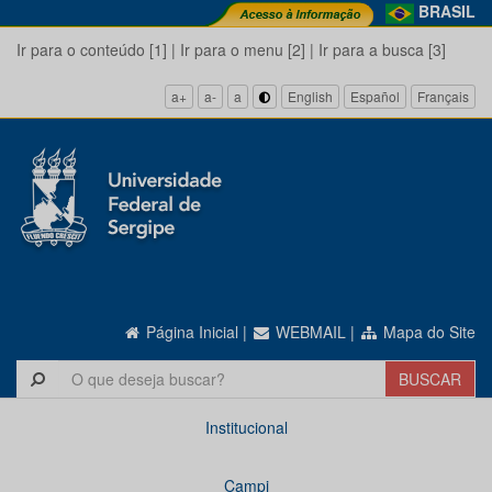
BRASIL
Ir para o conteúdo [1]
|
Ir para o menu [2]
|
Ir para a busca [3]
a+
a-
a
English
Español
Français
Página Inicial
|
WEBMAIL
|
Mapa do Site
Institucional
Campi