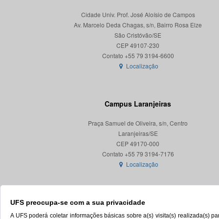
Cidade Univ. Prof. José Aloísio de Campos
Av. Marcelo Deda Chagas, s/n, Bairro Rosa Elze
São Cristóvão/SE
CEP 49107-230
Localização
Campus Laranjeiras
Praça Samuel de Oliveira, s/n, Centro
Laranjeiras/SE
CEP 49170-000
Localização
UFS preocupa-se com a sua privacidade
A UFS poderá coletar informações básicas sobre a(s) visita(s) realizada(s) 