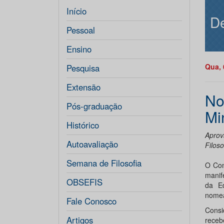
Início
De
Pessoal
Ensino
Qua, 
Pesquisa
Extensão
No
Pós-graduação
Mi
Histórico
Aprov
Autoavaliação
Filos
Semana de Filosofia
O Con
manif
OBSEFIS
da E
nomea
Fale Conosco
Consi
Artigos
receb