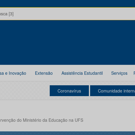
usca [3]
sa e Inovação
Extensão
Assistência Estudantil
Serviços
Coronavírus
Comunidade intern
tervenção do Ministério da Educação na UFS