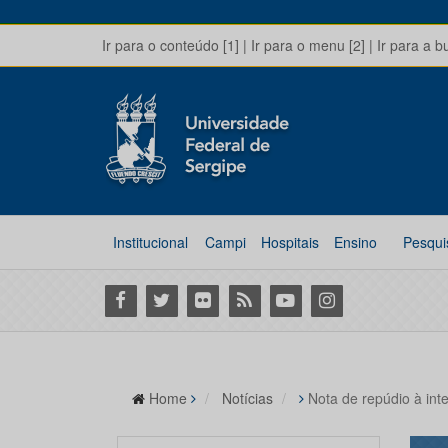
Ir para o conteúdo [1]
|
Ir para o menu [2]
|
Ir para a b
Institucional
Campi
Hospitais
Ensino
Pesqui
Facebook
Twitter
Flickr
RSS
Youtube
Instagram
Home
Notícias
Nota de repúdio à in