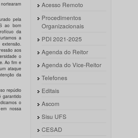
Acesso Remoto
e nortearam
Procedimentos
urado pela
Organizacionais
UFS ao bom
rofícuo da
furtamos a
PDI 2021-2025
 extensão.
gressão aos
Agenda do Reitor
ersidade o
. Ao fim e
Agenda do Vice-Reitor
 um ataque
utenção da
Telefones
Editais
so repúdio
é garantido
ndicamos o
Ascom
s em nossa
Sisu UFS
CESAD