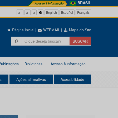
BRASIL
a+
a-
a
English
Español
Français
Página Inicial
|
WEBMAIL
|
Mapa do Site
Publicações
Bibliotecas
Acesso à informação
a
Ações afirmativas
Acessibilidade