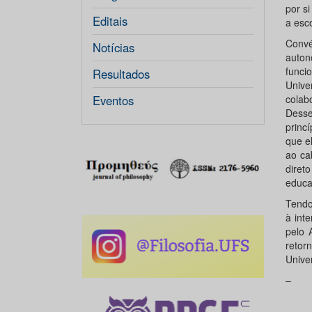
por s
Editais
a esc
Convé
Notícias
auton
funci
Resultados
Unive
Eventos
colab
Desse
princ
que e
ao ca
diret
educa
Tendo
à int
pelo 
retor
Unive
–