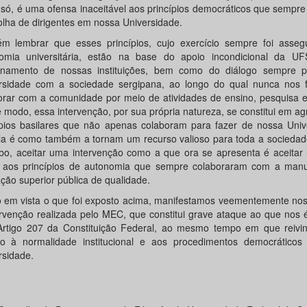
i só, é uma ofensa inaceitável aos princípios democráticos que sempr
olha de dirigentes em nossa Universidade.
m lembrar que esses princípios, cujo exercício sempre foi asseg
omia universitária, estão na base do apoio incondicional da 
onamento de nossas instituições, bem como do diálogo sempre p
rsidade com a sociedade sergipana, ao longo do qual nunca nos 
orar com a comunidade por meio de atividades de ensino, pesquisa e
 modo, essa intervenção, por sua própria natureza, se constitui em a
ípios basilares que não apenas colaboram para fazer de nossa Univ
la é como também a tornam um recurso valioso para toda a sociedade
bo, aceitar uma intervenção como a que ora se apresenta é aceitar
o aos princípios de autonomia que sempre colaboraram com a man
ção superior pública de qualidade.
 em vista o que foi exposto acima, manifestamos veementemente nos
ervenção realizada pelo MEC, que constitui grave ataque ao que nos 
Artigo 207 da Constituição Federal, ao mesmo tempo em que reivi
no à normalidade institucional e aos procedimentos democrático
rsidade.