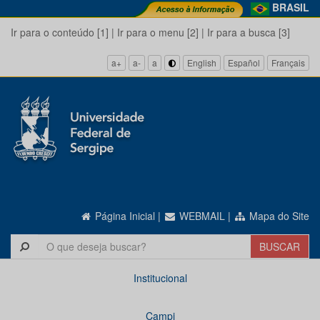
BRASIL
Ir para o conteúdo [1]
|
Ir para o menu [2]
|
Ir para a busca [3]
a+
a-
a
English
Español
Français
Página Inicial
|
WEBMAIL
|
Mapa do Site
Institucional
Campi