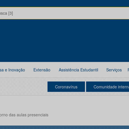
usca [3]
sa e Inovação
Extensão
Assistência Estudantil
Serviços
Coronavírus
Comunidade intern
torno das aulas presenciais