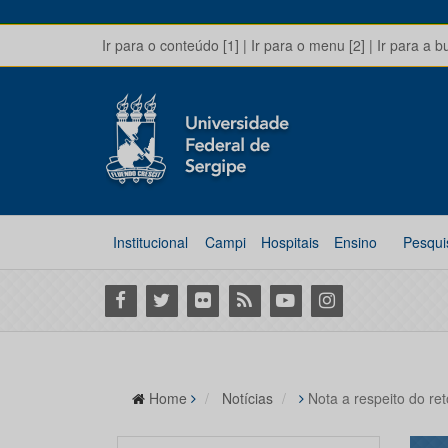
Ir para o conteúdo [1]
|
Ir para o menu [2]
|
Ir para a b
Institucional
Campi
Hospitais
Ensino
Pesqui
Facebook
Twitter
Flickr
RSS
Youtube
Instagram
Home
Notícias
Nota a respeito do re