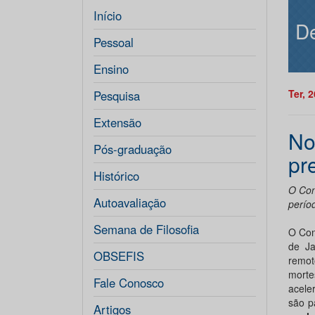
Início
De
Pessoal
Ensino
Ter, 
Pesquisa
Extensão
No
Pós-graduação
pr
Histórico
O Con
Autoavaliação
períod
Semana de Filosofia
O Con
de Ja
OBSEFIS
remot
mort
Fale Conosco
acele
são p
Artigos