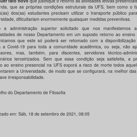
uer fato novo
que justifique o retorno às atividades letivas presenciai
inda, que as próprias condições estruturais da UFS, bem como o f
s(as) dos(as) estudantes precisam utilizar o transporte público pa
rsidade, dificultariam enormemente quaisquer medidas preventivas.
 a administração superior solicitado que nos manifestemos 
sidades de nosso Departamento em um suposto retorno ao ensino p
icamos que este só poderá ser retomado com a disponibilização
a a Covid-19 para toda a comunidade acadêmica, ou seja, não a
ssores, mas, também, para discentes, servidores técnico-adminis
onários terceirizados. Sem que essa condição seja satisfeita, a p
no ao ensino presencial na UFS exporá a risco de morte todos aquel
entarem a Universidade, de modo que se configurará, na melhor das 
ave irresponsabilidade.
lho do Departamento de Filosofia
izado em: Sáb, 18 de setembro de 2021, 08:05