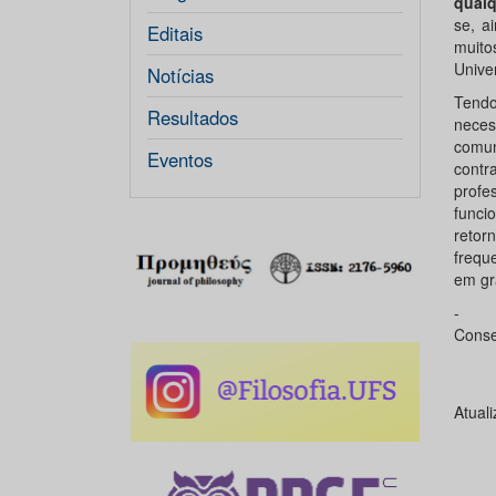
qualq
se, a
Editais
muito
Unive
Notícias
Tendo
Resultados
neces
comun
Eventos
contr
profe
funci
retor
frequ
em gr
-
Conse
Atual