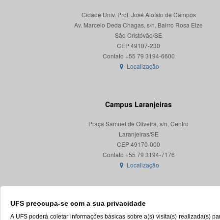
Cidade Univ. Prof. José Aloísio de Campos
Av. Marcelo Deda Chagas, s/n, Bairro Rosa Elze
São Cristóvão/SE
CEP 49107-230
Localização
Campus Laranjeiras
Praça Samuel de Oliveira, s/n, Centro
Laranjeiras/SE
CEP 49170-000
Localização
UFS preocupa-se com a sua privacidade
A UFS poderá coletar informações básicas sobre a(s) visita(s) realizada(s) 