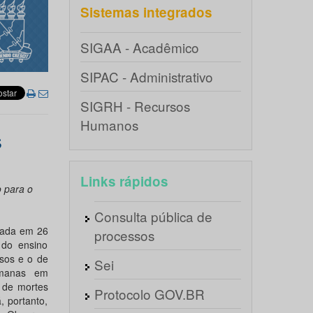
Sistemas integrados
SIGAA - Acadêmico
SIPAC - Administrativo
SIGRH - Recursos
Humanos
s
Links rápidos
 para o
Consulta pública de
izada em 26
processos
 do ensino
sos e o de
Sei
emanas em
 de mortes
Protocolo GOV.BR
 portanto,