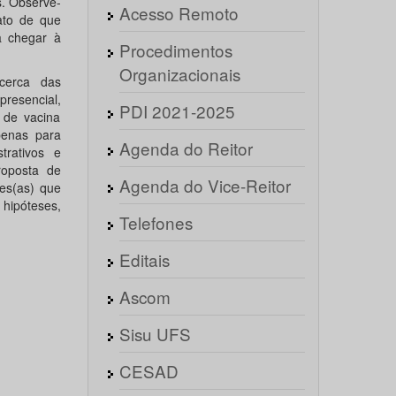
s. Observe-
Acesso Remoto
ato de que
ra chegar à
Procedimentos
Organizacionais
acerca das
resencial,
PDI 2021-2025
 de vacina
penas para
Agenda do Reitor
trativos e
roposta de
Agenda do Vice-Reitor
es(as) que
hipóteses,
Telefones
Editais
Ascom
Sisu UFS
CESAD