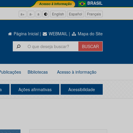
BRASIL
a+
a-
a
English
Español
Français
Página Inicial
|
WEBMAIL
|
Mapa do Site
Publicações
Bibliotecas
Acesso à informação
a
Ações afirmativas
Acessibilidade