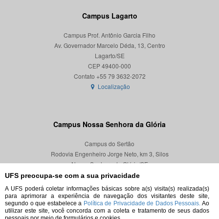
Campus Lagarto
Campus Prof. Antônio Garcia Filho
Av. Governador Marcelo Déda, 13, Centro
Lagarto/SE
CEP 49400-000
Localização
Campus Nossa Senhora da Glória
Campus do Sertão
Rodovia Engenheiro Jorge Neto, km 3, Silos
Nossa Senhora da Glória/SE
CEP 49680-000
UFS preocupa-se com a sua privacidade
A UFS poderá coletar informações básicas sobre a(s) visita(s) realizada(s)
Localização
para aprimorar a experiência de navegação dos visitantes deste site,
segundo o que estabelece a
Política de Privacidade de Dados Pessoais.
Ao
utilizar este site, você concorda com a coleta e tratamento de seus dados
pessoais por meio de formulários e cookies.