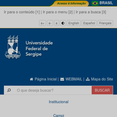
BRASIL
Ir para o conteúdo [1]
|
Ir para o menu [2]
|
Ir para a busca [3]
a+
a-
a
English
Español
Français
Página Inicial
|
WEBMAIL
|
Mapa do Site
Institucional
Campi