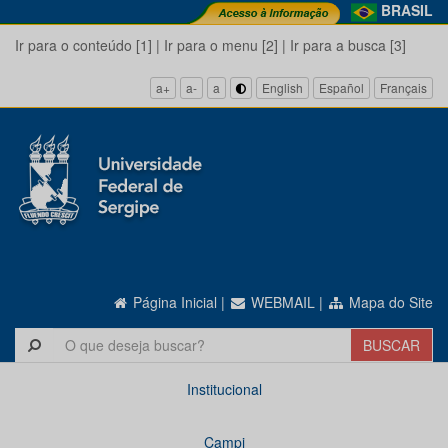
BRASIL
Ir para o conteúdo [1]
|
Ir para o menu [2]
|
Ir para a busca [3]
a+
a-
a
English
Español
Français
Página Inicial
|
WEBMAIL
|
Mapa do Site
Institucional
Campi