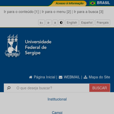
BRASIL
Ir para o conteúdo [1]
|
Ir para o menu [2]
|
Ir para a busca [3]
a+
a-
a
English
Español
Français
Página Inicial
|
WEBMAIL
|
Mapa do Site
Institucional
Campi