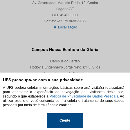
Av. Governador Marcelo Déda, 13, Centro
Lagarto/SE
CEP 49400-000
Localização
Campus Nossa Senhora da Glória
Campus do Sertão
Rodovia Engenheiro Jorge Neto, km 3, Silos
Nossa Senhora da Glória/SE
CEP 49680-000
UFS preocupa-se com a sua privacidade
A UFS poderá coletar informações básicas sobre a(s) visita(s) realizada(s)
Localização
para aprimorar a experiência de navegação dos visitantes deste site,
segundo o que estabelece a
Política de Privacidade de Dados Pessoais.
Ao
utilizar este site, você concorda com a coleta e tratamento de seus dados
pessoais por meio de formulários e cookies.
© 2026. Todos os direitos reservados.
Ciente
Universidade Federal de Sergipe.