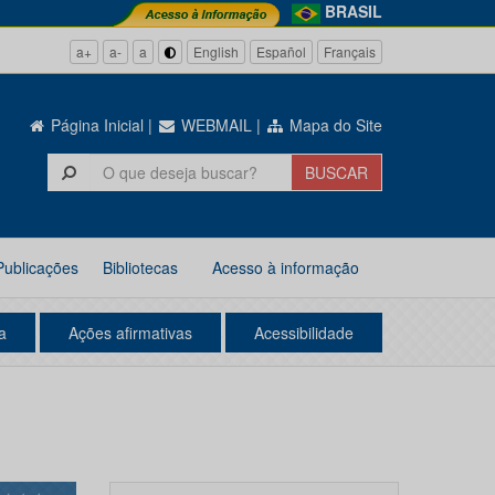
BRASIL
a+
a-
a
English
Español
Français
Página Inicial
|
WEBMAIL
|
Mapa do Site
Publicações
Bibliotecas
Acesso à informação
a
Ações afirmativas
Acessibilidade