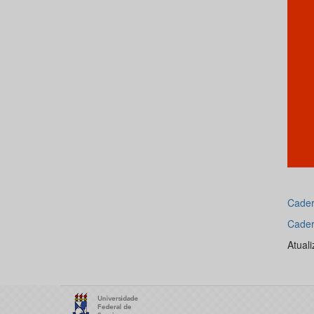
Cader
Cader
Atual