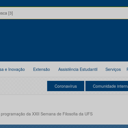
usca [3]
sa e Inovação
Extensão
Assistência Estudantil
Serviços
Coronavírus
Comunidade intern
 programação da XXII Semana de Filosofia da UFS