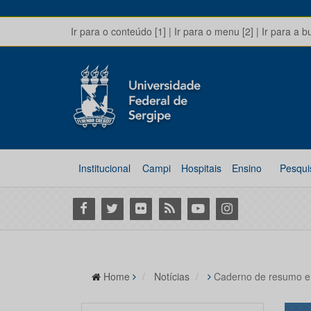
Ir para o conteúdo [1]
|
Ir para o menu [2]
|
Ir para a b
Institucional
Campi
Hospitais
Ensino
Pesqui
Facebook
Twitter
Flickr
RSS
Youtube
Instagram
Home
Notícias
Caderno de resumo e