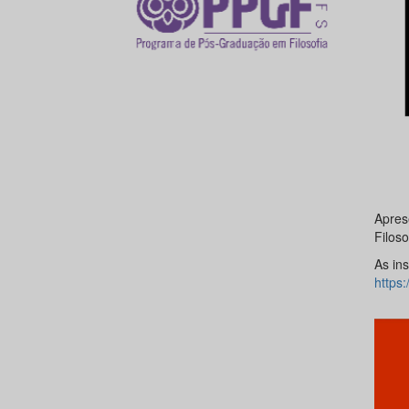
Apres
Filoso
As ins
https