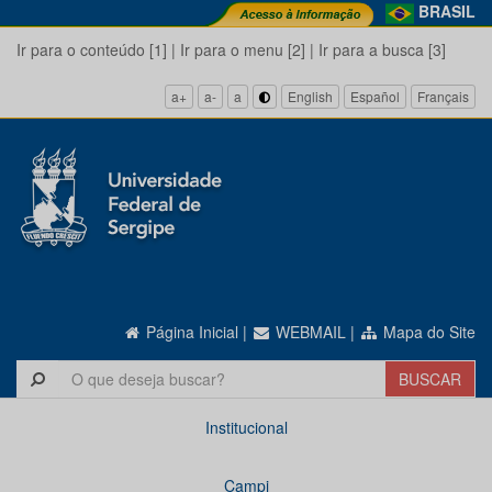
BRASIL
Ir para o conteúdo [1]
|
Ir para o menu [2]
|
Ir para a busca [3]
a+
a-
a
English
Español
Français
Página Inicial
|
WEBMAIL
|
Mapa do Site
Institucional
Campi