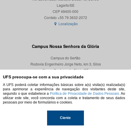
Lagarto/SE
CEP 49400-000
Localização
Campus Nossa Senhora da Glória
Campus do Sertão
Rodovia Engenheiro Jorge Neto, km 3, Silos
Nossa Senhora da Glória/SE
CEP 49680-000
UFS preocupa-se com a sua privacidade
A UFS poderá coletar informações básicas sobre a(s) visita(s) realizada(s)
Localização
para aprimorar a experiência de navegação dos visitantes deste site,
segundo o que estabelece a
Política de Privacidade de Dados Pessoais.
Ao
utilizar este site, você concorda com a coleta e tratamento de seus dados
pessoais por meio de formulários e cookies.
© 2026. Todos os direitos reservados.
Ciente
Universidade Federal de Sergipe.