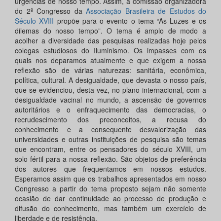
urgências de nosso tempo. Assim, a comissão organizadora
do 2º Congresso da
Associação Brasileira de Estudos do
Século XVIII
propõe para o evento o tema “As Luzes e os
dilemas do nosso tempo”. O tema é amplo de modo a
acolher a diversidade das pesquisas realizadas hoje pelos
colegas estudiosos do Iluminismo. Os impasses com os
quais nos deparamos atualmente e que exigem a nossa
reflexão são de várias naturezas: sanitária, econômica,
política, cultural. A desigualdade, que devasta o nosso país,
que se evidenciou, desta vez, no plano internacional, com a
desigualdade vacinal no mundo, a ascensão de governos
autoritários e o enfraquecimento das democracias, o
recrudescimento dos preconceitos, a recusa do
conhecimento e a consequente desvalorização das
universidades e outras instituições de pesquisa são temas
que encontram, entre os pensadores do século XVIII, um
solo fértil para a nossa reflexão. São objetos de preferência
dos autores que frequentamos em nossos estudos.
Esperamos assim que os trabalhos apresentados em nosso
Congresso a partir do tema proposto sejam não somente
ocasião de dar continuidade ao processo de produção e
difusão do conhecimento, mas também um exercício de
liberdade e de resistência.