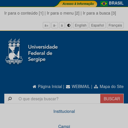
BRASIL
Ir para o conteúdo [1]
|
Ir para o menu [2]
|
Ir para a busca [3]
a+
a-
a
English
Español
Français
Página Inicial
|
WEBMAIL
|
Mapa do Site
Institucional
Campi