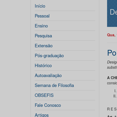
Início
De
Pessoal
Ensino
Qua, 
Pesquisa
Extensão
Po
Pós-graduação
Desig
Histórico
substi
Autoavaliação
A CH
consi
Semana de Filosofia
OBSEFIS
Fale Conosco
R E S
Artigos
Art. 