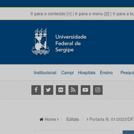
Ir para o conteúdo [1]
|
Ir para o menu [2]
|
Ir para a b
Institucional
Campi
Hospitais
Ensino
Pesqui
Facebook
Twitter
Flickr
RSS
Youtube
Instagram
Home
Editais
Portaria N. 01/2023/DF