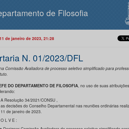
partamento de Filosofia
11 de janeiro de 2023, 21:28
rtaria N. 01/2023/DFL
na Comissão Avaliadora de processo seletivo simplificado para profess
tuto.
EFE DO DEPARTAMENTO DE FILOSOFIA
, no uso de suas atribuições
derando:
A Resolução 34/2021/CONSU ,
as decisões do Conselho Departamental nas reuniões ordinárias real
11 de janeiro de 2023.
 O L V E :
1o
Designar Comissão Avaliadora de processo seletivo simplificado par