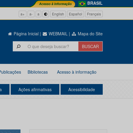
BRASIL
a+
a-
a
English
Español
Français
Página Inicial
|
WEBMAIL
|
Mapa do Site
Publicações
Bibliotecas
Acesso à informação
a
Ações afirmativas
Acessibilidade