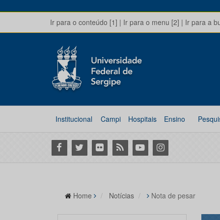
Ir para o conteúdo [1]
|
Ir para o menu [2]
|
Ir para a b
Institucional
Campi
Hospitais
Ensino
Pesqui
Facebook
Twitter
Flickr
RSS
Youtube
Instagram
Home
Notícias
Nota de pesar