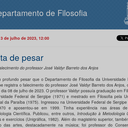
partamento de Filosofia
13 de julho de 2023, 12:00
ta de pesar
falecimento do professor José Valdyr Barreto dos Anjos
 profundo pesar que o Departamento de Filosofia da Universidade 
pe registra o falecimento do professor José Valdyr Barreto dos Anjos, 
o dia 08 de julho de 2023. O professor Valdyr possuía graduação em Fil
rsidade Federal de Sergipe (1971) e mestrado em Filosofia pela Un
al da Paraíba (1975). Ingressou na Universidade Federal de Sergipe
970 e aposentou-se em 1999. Tinha experiência nas áreas de
ologia Científica. Publicou, entre outros,
Introdução à Metodologia C
s e exercícios (Unigráfica, 1982). Além do magistério superior, tamb
 das artes, destacadamente na música; foi professor do Conser