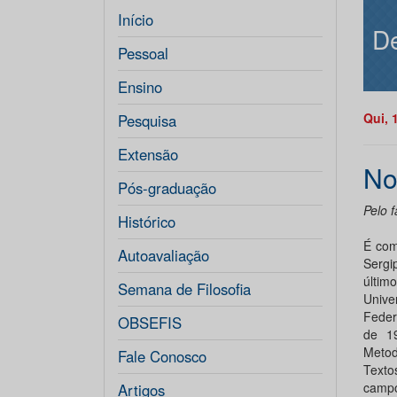
Início
De
Pessoal
Ensino
Qui, 
Pesquisa
Extensão
No
Pós-graduação
Pelo 
Histórico
É com
Autoavaliação
Sergi
últim
Semana de Filosofia
Unive
Feder
OBSEFIS
de 1
Metod
Fale Conosco
Texto
campo
Artigos