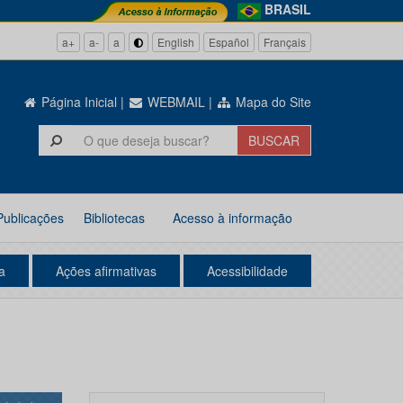
BRASIL
a+
a-
a
English
Español
Français
Página Inicial
|
WEBMAIL
|
Mapa do Site
Publicações
Bibliotecas
Acesso à informação
a
Ações afirmativas
Acessibilidade