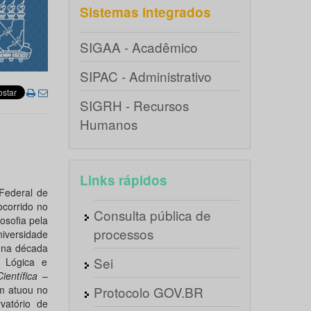
Sistemas integrados
SIGAA - Acadêmico
SIPAC - Administrativo
SIGRH - Recursos
Humanos
Links rápidos
Federal de
ocorrido no
Consulta pública de
osofia pela
processos
iversidade
 na década
Sei
 Lógica e
ientífica
–
ém atuou no
Protocolo GOV.BR
vatório de