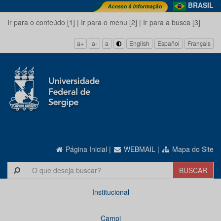
BRASIL
Ir para o conteúdo [1]
|
Ir para o menu [2]
|
Ir para a busca [3]
a+
a-
a
English
Español
Français
Página Inicial
|
WEBMAIL
|
Mapa do Site
Institucional
Campi