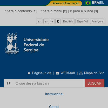
BRASIL
Ir para o conteúdo [1]
|
Ir para o menu [2]
|
Ir para a busca [3]
a+
a-
a
English
Español
Français
Página Inicial
|
WEBMAIL
|
Mapa do Site
Institucional
Campi