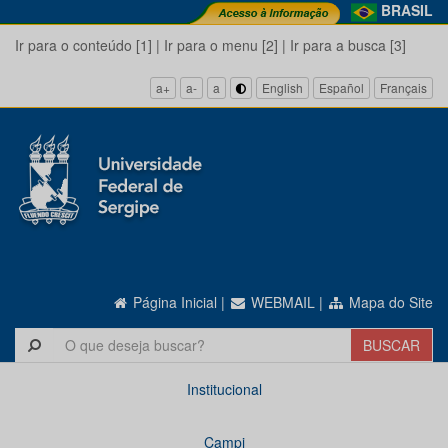
BRASIL
Ir para o conteúdo [1]
|
Ir para o menu [2]
|
Ir para a busca [3]
a+
a-
a
English
Español
Français
Página Inicial
|
WEBMAIL
|
Mapa do Site
Institucional
Campi