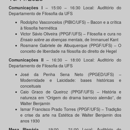
Comunicações I
– 15:00 – 16:30 Local: Auditório do
Departamento de Filosofia da UFS
Rodolpho Vasconcelos (PIBIC/UFS) – Bacon e a crítica
à filosofia hermética
Victor Sávio Oliveira (PPGF/UFS) – Filosofia e cura no
Ensaio sobre as doenças mentais
, de Immanuel Kant
Rosmane Gabriele de Albuquerque (PPGF/UFS) – O
conceito de liberdade na filosofia do direito de Hegel
Comunicações II
– 16:30 – 18:00 Local: Auditório do
Departamento de Filosofia da UFS
José da Penha Sena Neto (PPGED/UFS) –
Modernidade e Laicidade: bases históricas e
conceituais
Caio Graco de Queiroz (PPGF/UFS) – História e
natureza em “Origem do drama barroco alemão”, de
Walter Benjamin
Ismar Francisco Prado Torres (PPGF/UFS) – Tradição
e crise da arte na Estética de Walter Benjamin dos
anos 1930
Mesa Plenária
– 19:00 – 21:00 Local: Auditório do