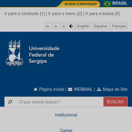
BRASIL
Ir para o conteúdo [1]
|
Ir para o menu [2]
|
Ir para a busca [3]
a+
a-
a
English
Español
Français
Página Inicial
|
WEBMAIL
|
Mapa do Site
Institucional
Campi