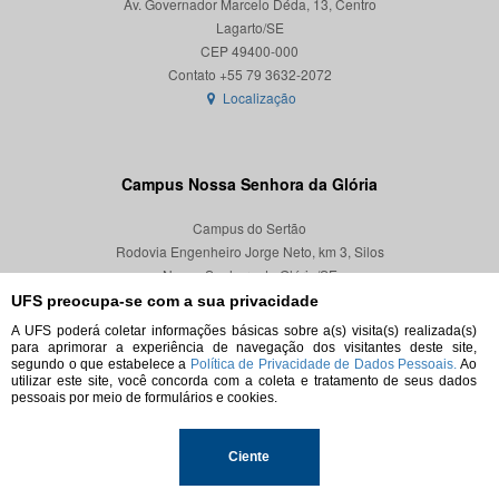
Av. Governador Marcelo Déda, 13, Centro
Lagarto/SE
CEP 49400-000
Localização
Campus Nossa Senhora da Glória
Campus do Sertão
Rodovia Engenheiro Jorge Neto, km 3, Silos
Nossa Senhora da Glória/SE
CEP 49680-000
UFS preocupa-se com a sua privacidade
A UFS poderá coletar informações básicas sobre a(s) visita(s) realizada(s)
Localização
para aprimorar a experiência de navegação dos visitantes deste site,
segundo o que estabelece a
Política de Privacidade de Dados Pessoais.
Ao
utilizar este site, você concorda com a coleta e tratamento de seus dados
pessoais por meio de formulários e cookies.
© 2026. Todos os direitos reservados.
Ciente
Universidade Federal de Sergipe.