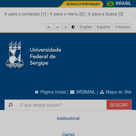
BRASIL
Ir para o conteúdo [1]
|
Ir para o menu [2]
|
Ir para a busca [3]
a+
a-
a
English
Español
Français
Página Inicial
|
WEBMAIL
|
Mapa do Site
Institucional
Campi