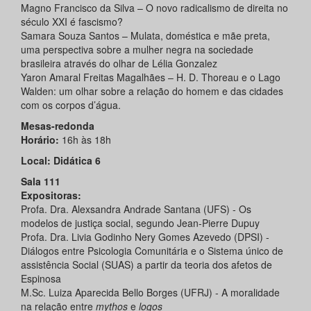
Magno Francisco da Silva – O novo radicalismo de direita no
século XXI é fascismo?
Samara Souza Santos – Mulata, doméstica e mãe preta,
uma perspectiva sobre a mulher negra na sociedade
brasileira através do olhar de Lélia Gonzalez
Yaron Amaral Freitas Magalhães – H. D. Thoreau e o Lago
Walden: um olhar sobre a relação do homem e das cidades
com os corpos d’água.
Mesas-redonda
Horário:
16h às 18h
Local: Didática 6
Sala 111
Expositoras:
Profa. Dra. Alexsandra Andrade Santana (UFS) - Os
modelos de justiça social, segundo Jean-Pierre Dupuy
Profa. Dra. Livia Godinho Nery Gomes Azevedo (DPSI) -
Diálogos entre Psicologia Comunitária e o Sistema único de
assistência Social (SUAS) a partir da teoria dos afetos de
Espinosa
M.Sc. Luiza Aparecida Bello Borges (UFRJ) - A moralidade
na relação entre
mythos
e
logos