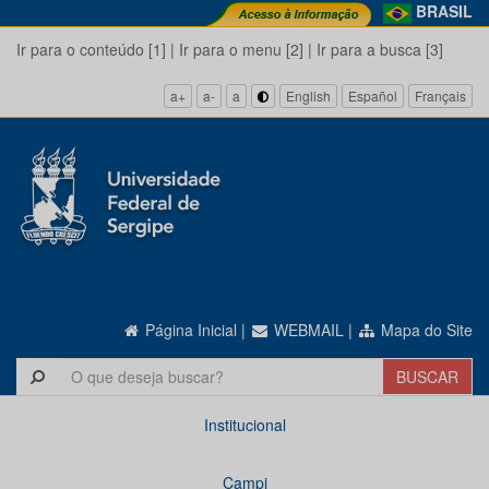
BRASIL
Ir para o conteúdo [1]
|
Ir para o menu [2]
|
Ir para a busca [3]
a+
a-
a
English
Español
Français
Página Inicial
|
WEBMAIL
|
Mapa do Site
Institucional
Campi