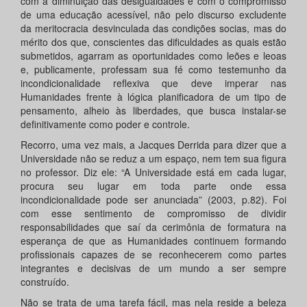
com a diminuição das desigualdades e com o compromisso
de uma educação acessível, não pelo discurso excludente
da meritocracia desvinculada das condições socias, mas do
mérito dos que, conscientes das dificuldades as quais estão
submetidos, agarram as oportunidades como leões e leoas
e, publicamente, professam sua fé como testemunho da
incondicionalidade reflexiva que deve imperar nas
Humanidades frente à lógica planificadora de um tipo de
pensamento, alheio às liberdades, que busca instalar-se
definitivamente como poder e controle.
Recorro, uma vez mais, a Jacques Derrida para dizer que a
Universidade não se reduz a um espaço, nem tem sua figura
no professor. Diz ele: “A Universidade está em cada lugar,
procura seu lugar em toda parte onde essa
incondicionalidade pode ser anunciada” (2003, p.82). Foi
com esse sentimento de compromisso de dividir
responsabilidades que saí da cerimônia de formatura na
esperança de que as Humanidades continuem formando
profissionais capazes de se reconhecerem como partes
integrantes e decisivas de um mundo a ser sempre
construído.
Não se trata de uma tarefa fácil, mas nela reside a beleza