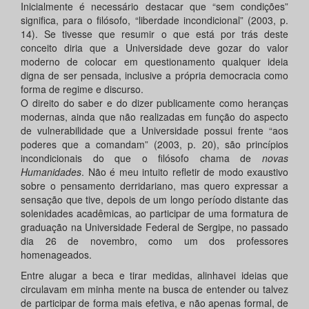
Inicialmente é necessário destacar que “sem condições”
significa, para o filósofo, “liberdade incondicional” (2003, p.
14). Se tivesse que resumir o que está por trás deste
conceito diria que a Universidade deve gozar do valor
moderno de colocar em questionamento qualquer ideia
digna de ser pensada, inclusive a própria democracia como
forma de regime e discurso.
O direito do saber e do dizer publicamente como heranças
modernas, ainda que não realizadas em função do aspecto
de vulnerabilidade que a Universidade possui frente “aos
poderes que a comandam” (2003, p. 20), são princípios
incondicionais do que o filósofo chama de
novas
Humanidades
. Não é meu intuito refletir de modo exaustivo
sobre o pensamento derridariano, mas quero expressar a
sensação que tive, depois de um longo período distante das
solenidades acadêmicas, ao participar de uma formatura de
graduação na Universidade Federal de Sergipe, no passado
dia 26 de novembro, como um dos professores
homenageados.
Entre alugar a beca e tirar medidas, alinhavei ideias que
circulavam em minha mente na busca de entender ou talvez
de participar de forma mais efetiva, e não apenas formal, de