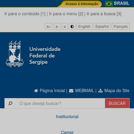
BRASIL
Ir para o conteúdo [1]
|
Ir para o menu [2]
|
Ir para a busca [3]
a+
a-
a
English
Español
Français
Página Inicial
|
WEBMAIL
|
Mapa do Site
Institucional
Campi