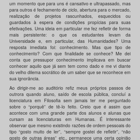
um momento que para uns é cansativo e ultrapassado, mas
para outros é fechamento de ciclo, abertura para o mercado,
realização de projetos rascunhados, esquecidos ou
guardados à espera de condições propícias para suas
efetivações. Uma ideia em particular me fez refletir de forma
mais persistente: o que os estudantes levam da
Universidade e, em particular, das Humanidades? Uma
resposta imediata foi: conhecimento. Mas que tipo de
conhecimento? Com que finalidade se conhece? Me dei
conta que pressupor conhecimento implicava em buscar
conhecer aquilo que já sem tem como dado e me vi diante
do velho dilema socrático de um saber que se reconhece em
sua ignorância.
Ao dirigir-me ao auditório refiz meus próprios passos de
outrora quando aluno, saído de escola pública, concluí a
licenciatura em Filosofia sem jamais ter me perguntado
sobre o “porquê” de tê-lo feito. Creio que é assim que
acontece com uma grande parte dos alunos e alunas que
cursam as licenciaturas em Humanas. É interessante
observar que mesmo existindo razões de ordem pessoais do
tipo “gosto muito de ler”, “sempre gostei de refletir”, “não
gosto de outras áreas” etc., permanece uma certa opinião