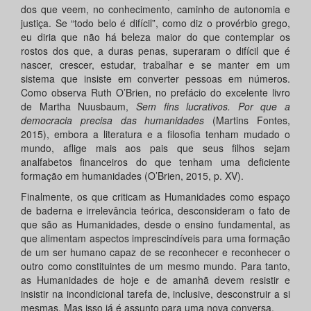
dos que veem, no conhecimento, caminho de autonomia e
justiça. Se “todo belo é difícil”, como diz o provérbio grego,
eu diria que não há beleza maior do que contemplar os
rostos dos que, a duras penas, superaram o difícil que é
nascer, crescer, estudar, trabalhar e se manter em um
sistema que insiste em converter pessoas em números.
Como observa Ruth O’Brien, no prefácio do excelente livro
de Martha Nuusbaum,
Sem fins lucrativos. Por que a
democracia precisa das humanidades
(Martins Fontes,
2015), embora a literatura e a filosofia tenham mudado o
mundo, aflige mais aos pais que seus filhos sejam
analfabetos financeiros do que tenham uma deficiente
formação em humanidades (O’Brien, 2015, p. XV).
Finalmente, os que criticam as Humanidades como espaço
de baderna e irrelevância teórica, desconsideram o fato de
que são as Humanidades, desde o ensino fundamental, as
que alimentam aspectos imprescindíveis para uma formação
de um ser humano capaz de se reconhecer e reconhecer o
outro como constituintes de um mesmo mundo. Para tanto,
as Humanidades de hoje e de amanhã devem resistir e
insistir na incondicional tarefa de, inclusive, desconstruir a si
mesmas. Mas isso já é assunto para uma nova conversa.