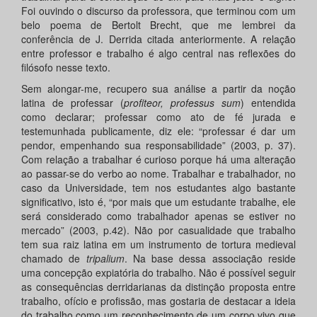
Foi ouvindo o discurso da professora, que terminou com um
belo poema de Bertolt Brecht, que me lembrei da
conferência de J. Derrida citada anteriormente. A relação
entre professor e trabalho é algo central nas reflexões do
filósofo nesse texto.
Sem alongar-me, recupero sua análise a partir da noção
latina de professar (
profiteor, professus sum
) entendida
como declarar; professar como ato de fé jurada e
testemunhada publicamente, diz ele: “professar é dar um
pendor, empenhando sua responsabilidade” (2003, p. 37).
Com relação a trabalhar é curioso porque há uma alteração
ao passar-se do verbo ao nome. Trabalhar e trabalhador, no
caso da Universidade, tem nos estudantes algo bastante
significativo, isto é, “por mais que um estudante trabalhe, ele
será considerado como trabalhador apenas se estiver no
mercado” (2003, p.42). Não por casualidade que trabalho
tem sua raiz latina em um instrumento de tortura medieval
chamado de
tripalium
. Na base dessa associação reside
uma concepção expiatória do trabalho. Não é possível seguir
as consequências derridarianas da distinção proposta entre
trabalho, ofício e profissão, mas gostaria de destacar a ideia
do trabalho como um reconhecimento de um corpo vivo que