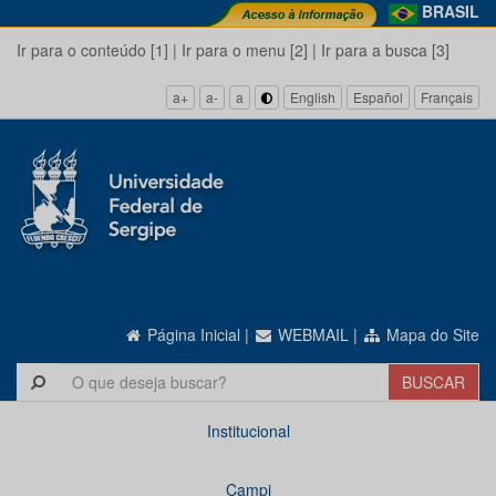
BRASIL
Ir para o conteúdo [1]
|
Ir para o menu [2]
|
Ir para a busca [3]
a+
a-
a
English
Español
Français
Página Inicial
|
WEBMAIL
|
Mapa do Site
Institucional
Campi