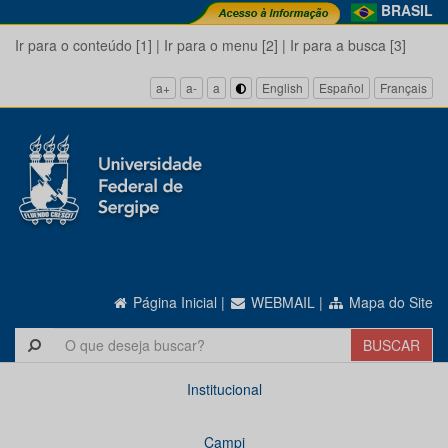
BRASIL
Ir para o conteúdo [1]
|
Ir para o menu [2]
|
Ir para a busca [3]
a+
a-
a
English
Español
Français
Página Inicial
|
WEBMAIL
|
Mapa do Site
Institucional
Campi