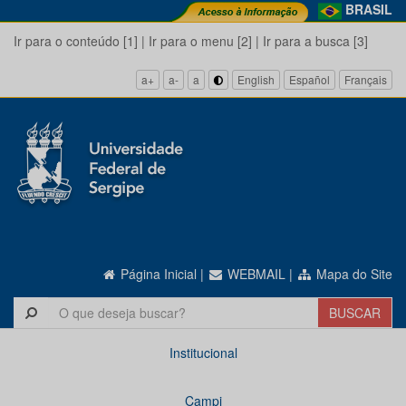
BRASIL
Ir para o conteúdo [1]
|
Ir para o menu [2]
|
Ir para a busca [3]
a+
a-
a
English
Español
Français
Página Inicial
|
WEBMAIL
|
Mapa do Site
Institucional
Campi