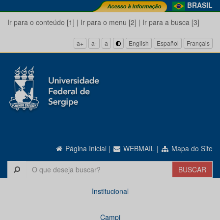
BRASIL
Ir para o conteúdo [1]
|
Ir para o menu [2]
|
Ir para a busca [3]
a+
a-
a
English
Español
Français
Página Inicial
|
WEBMAIL
|
Mapa do Site
Institucional
Campi