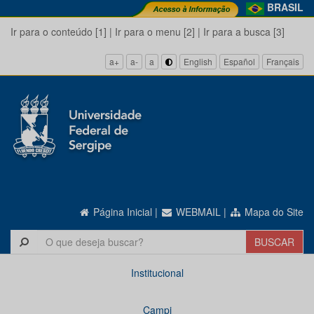
BRASIL
Ir para o conteúdo [1]
|
Ir para o menu [2]
|
Ir para a busca [3]
a+
a-
a
English
Español
Français
Página Inicial
|
WEBMAIL
|
Mapa do Site
Institucional
Campi