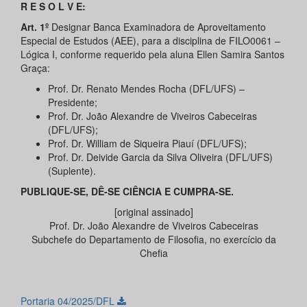
R E S O L V E:
Art. 1º
Designar Banca Examinadora de Aproveitamento
Especial de Estudos (AEE), para a disciplina de FILO0061 –
Lógica I, conforme requerido pela aluna Ellen Samira Santos
Graça:
Prof. Dr. Renato Mendes Rocha (DFL/UFS) –
Presidente;
Prof. Dr. João Alexandre de Viveiros Cabeceiras
(DFL/UFS);
Prof. Dr. William de Siqueira Piauí (DFL/UFS);
Prof. Dr. Deivide Garcia da Silva Oliveira (DFL/UFS)
(Suplente).
PUBLIQUE-SE, DÊ-SE CIÊNCIA E CUMPRA-SE.
[original assinado]
Prof. Dr. João Alexandre de Viveiros Cabeceiras
Subchefe do Departamento de Filosofia, no exercício da
Chefia
Portaria 04/2025/DFL