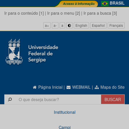
BRASIL
Ir para o conteúdo [1]
|
Ir para o menu [2]
|
Ir para a busca [3]
a+
a-
a
English
Español
Français
Página Inicial
|
WEBMAIL
|
Mapa do Site
Institucional
Campi